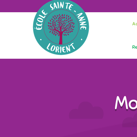
Ac
R
Mo