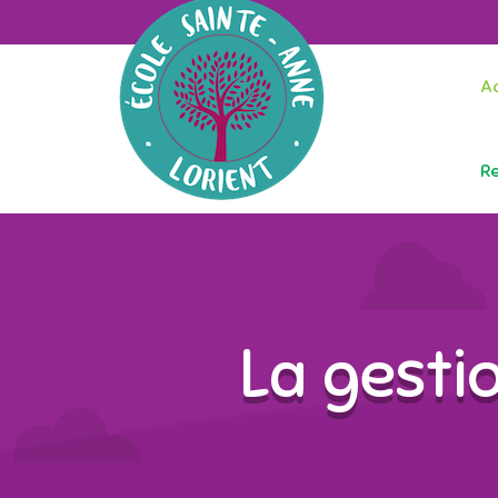
Ac
R
La gesti