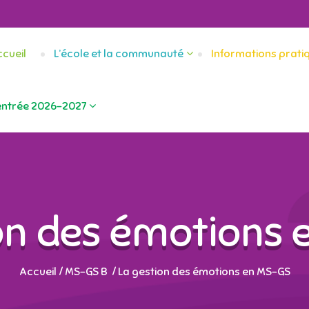
cueil
L’école et la communauté
Informations prati
entrée 2026-2027
on des émotions
Accueil
/
MS-GS B
/
La gestion des émotions en MS-GS