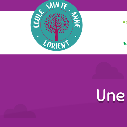
Ac
R
Une 