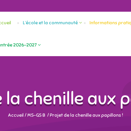
cueil
L’école et la communauté
Informations prati
entrée 2026-2027
 la chenille aux p
Accueil
/
MS-GS B
/
Projet de la chenille aux papillons !