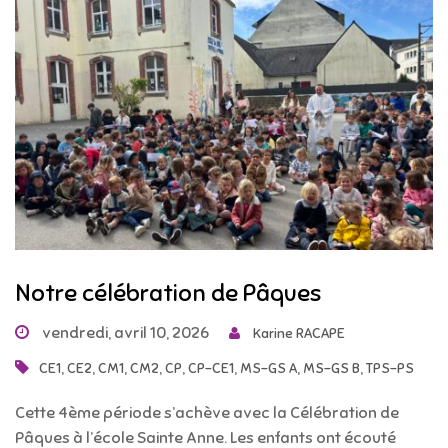
Notre célébration de Pâques
vendredi, avril 10, 2026
Karine RACAPE
,
,
,
,
,
,
,
,
CE1
CE2
CM1
CM2
CP
CP-CE1
MS-GS A
MS-GS B
TPS-PS
Cette 4ème période s’achève avec la Célébration de
Pâques à l’école Sainte Anne. Les enfants ont écouté