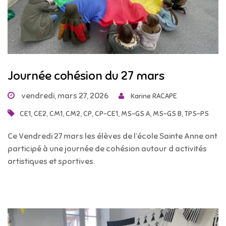
Journée cohésion du 27 mars
vendredi, mars 27, 2026
Karine RACAPE
,
,
,
,
,
,
,
,
CE1
CE2
CM1
CM2
CP
CP-CE1
MS-GS A
MS-GS B
TPS-PS
Ce Vendredi 27 mars les élèves de l’école Sainte Anne ont
participé à une journée de cohésion autour d activités
artistiques et sportives.