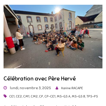
Célébration avec Père Hervé
lundi, novembre 3, 2025
Karine RACAPE
,
,
,
,
,
,
,
,
CE1
CE2
CM1
CM2
CP
CP-CE1
MS-GS A
MS-GS B
TPS-PS