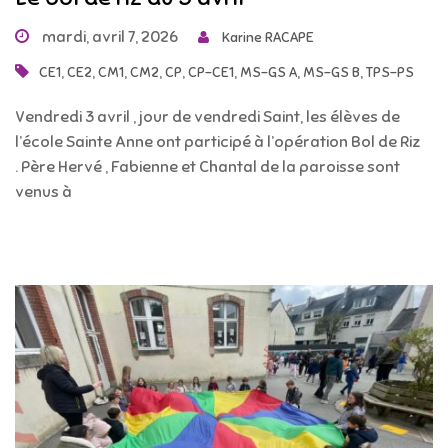
mardi, avril 7, 2026
Karine RACAPE
,
,
,
,
,
,
,
,
CE1
CE2
CM1
CM2
CP
CP-CE1
MS-GS A
MS-GS B
TPS-PS
Vendredi 3 avril , jour de vendredi Saint, les élèves de
l’école Sainte Anne ont participé à l’opération Bol de Riz
. Père Hervé , Fabienne et Chantal de la paroisse sont
venus à