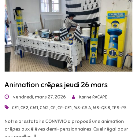
Animation crêpes jeudi 26 mars
vendredi, mars 27, 2026
Karine RACAPE
,
,
,
,
,
,
,
,
CE1
CE2
CM1
CM2
CP
CP-CE1
MS-GS A
MS-GS B
TPS-PS
Notre prestataire CONVIVIO a proposé une animation
crêpes aux élèves demi-pensionnaires. Quel régal pour
nos papilles !!!