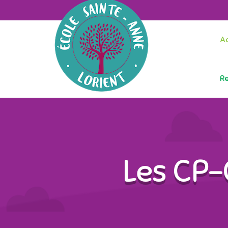
Ac
R
Les CP-