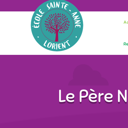
Ac
R
Le Père N