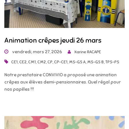
Animation crêpes jeudi 26 mars
vendredi, mars 27, 2026
Karine RACAPE
,
,
,
,
,
,
,
,
CE1
CE2
CM1
CM2
CP
CP-CE1
MS-GS A
MS-GS B
TPS-PS
Notre prestataire CONVIVIO a proposé une animation
crêpes aux élèves demi-pensionnaires. Quel régal pour
nos papilles !!!