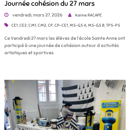
Journée cohésion du 27 mars
vendredi, mars 27, 2026
Karine RACAPE
,
,
,
,
,
,
,
,
CE1
CE2
CM1
CM2
CP
CP-CE1
MS-GS A
MS-GS B
TPS-PS
Ce Vendredi 27 mars les élèves de l’école Sainte Anne ont
participé à une journée de cohésion autour d activités
artistiques et sportives.