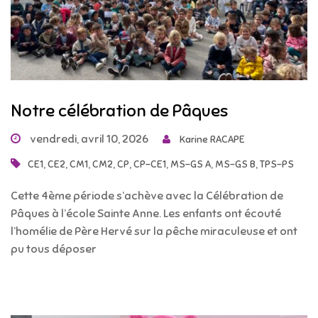
Notre célébration de Pâques
vendredi, avril 10, 2026
Karine RACAPE
,
,
,
,
,
,
,
,
CE1
CE2
CM1
CM2
CP
CP-CE1
MS-GS A
MS-GS B
TPS-PS
Cette 4ème période s’achève avec la Célébration de
Pâques à l’école Sainte Anne. Les enfants ont écouté
l’homélie de Père Hervé sur la pêche miraculeuse et ont
pu tous déposer