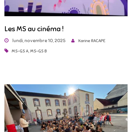
Les MS au cinéma !
lundi, novembre 10, 2025
Karine RACAPE
,
MS-GS A
MS-GS B