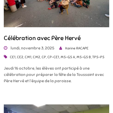
Célébration avec Père Hervé
lundi, novembre 3, 2025
Karine RACAPE
,
,
,
,
,
,
,
,
CE1
CE2
CM1
CM2
CP
CP-CE1
MS-GS A
MS-GS B
TPS-PS
Jeudi 16 octobre, les élèves ont participé à une
célébration pour préparer la fête de la Toussaint avec
Père Hervé et l’équipe de la paroisse.