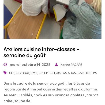
Ateliers cuisine inter-classes –
semaine du goût
mardi, octobre 14, 2025
Karine RACAPE
,
,
,
,
,
,
,
,
CE1
CE2
CM1
CM2
CP
CP-CE1
MS-GS A
MS-GS B
TPS-PS
Dans le cadre de la semaine du goût , les élèves de
l’école Sainte Anne ont cuisiné des recettes d’automne.
Au menu : sablés, cookies aux oranges confites , carrot
cake , soupe de